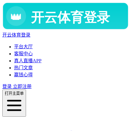
开云体育登录
平台大厅
客服中心
真人直播APP
热门文章
赢钱心得
登录
立即注册
打开主菜单