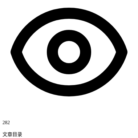
282
文章目录