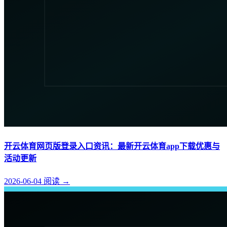
开云体育网页版登录入口资讯：最新开云体育app下载优惠与
活动更新
2026-06-04
阅读
→