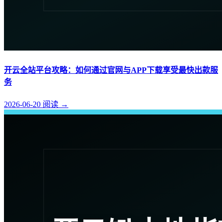
开云全站平台攻略：如何通过官网与APP下载享受最快出款服
务
2026-06-20
阅读
→