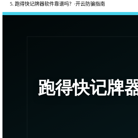
跑得快记牌器软件靠谱吗？·开云防骗指南