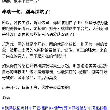
牌器，根本不值一提！
奉劝一句，别再踩坑了！
所以，各位老铁，听到这里，你应该明白了吧？那些号称万能
的跑得快记牌器，尤其是针对开云棋牌这类平台的，大部分都
是扯淡！别再被那些花言巧语蒙蔽双眼了！
玩游戏，图的就是个开心，图的就是个放松。别因为一时的贪
念，被那些虚假的“捷径”给带偏了。记住，真正的强大，来自
于内在的实力，而不是外在的“辅助”！
如果你真的想在开云棋牌玩得风生水起，那就踏踏实实地提升
自己的牌技吧！这才是最靠谱，也最实在的“秘籍”！别等到账
号被盗、金币散尽，才后悔莫及！
玩得开心，玩得明白，这才是最重要的！
Tags
# 跑得快记牌器
# 开云棋牌
# 棋牌作弊
# 游戏辅助
# 玩家必看