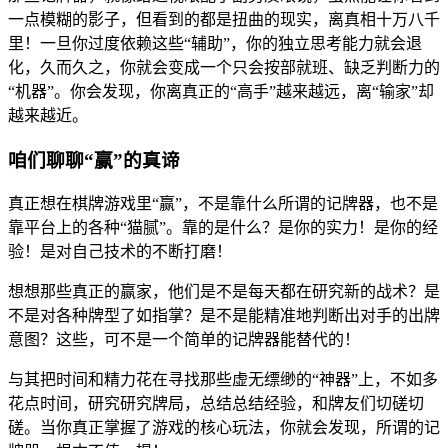
一点模糊的影子，但看到的都是扭曲的现实，离真相十万八千
里！一旦你过度依赖这些“辅助”，你的独立思考能力就会退
化，久而久之，你就会变成一个只会按部就班、缺乏判断力的
“机器”。你会发现，你离真正的“高手”越来越远，离“输家”却
越来越近。
咱们聊聊“赢”的真谛
真正想在棋牌游戏里“赢”，不是靠什么所谓的记牌器，也不是
靠平台上的各种“猫腻”。靠的是什么？是你的实力！是你的经
验！是对自己技术的不断打磨！
想想那些真正的赢家，他们是不是每天都在研究新的战术？是
不是对各种牌型了如指掌？是不是能精准地判断出对手的出牌
意图？这些，可不是一个简单的记牌器能替代的！
与其把时间和精力花在寻找那些虚无缥缈的“神器”上，不如多
花点时间，研究研究牌局，总结总结经验，和牌友们切磋切
磋。当你真正掌握了游戏的核心玩法，你就会发现，所谓的记