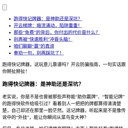
跑得快记牌器：是神助还是深坑？
开云棋牌：暗流涌动，陷阱重重！
那些“免费”的背后，你付出的代价是什么？
别再被“快速胜利”冲昏头脑！
咱们聊聊“赢”的真谛
奉劝一句，别再踩坑了！
跑得快记牌器，这玩意儿靠谱吗？开云防骗指南，一句实话跟
你掰扯掰扯！
跑得快记牌器：是神助还是深坑？
老实说，你是不是也曾被那些声称能“助你赢牌”、“智能记牌”
的跑得快软件给吸引过？看着别人一把把的牌都算得清清楚
楚，自己却还在那里一脸茫然。这记牌器，听起来是不是像传
说中的“外挂”，能让你瞬间从菜鸟变大神？