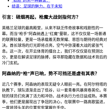
“稳胆”的另一种解读：
结语：足球的魅力，在于未知
引言：硝烟再起，枪魔大战剑指何方？
英格兰足球的最高殿堂，从来不缺乏传奇故事和戏剧性的一
幕。而当“枪手”阿森纳遇上“红魔”曼联，这不仅仅是一场普通
的联赛较量，更是一场承载着无数荣耀、恩怨与期待的经典对
决。酋长球场的灯光即将点亮，空气中弥漫着大战的紧张气
息。这一次，在开云体育的擂台上，我们不仅仅是在预测比
分，更是在解读足球的脉搏，探寻那隐藏在数据和战术背后的
冷门玄机。
阿森纳的“枪”声已响，势不可挡还是虚有其表？
近几个赛季，阿森纳的表现无疑令人眼前一亮。在阿尔特塔的
执教下，球队逐渐走出了低谷，以一套青春风暴席卷英伦。年
轻的球员们充满了活力和冲劲，战术执行力也日益成熟。本赛
季，他们更是展现出了争冠的决心，在联赛中一路高歌猛进，
一度将领头羊的位置牢牢掌握在手中。