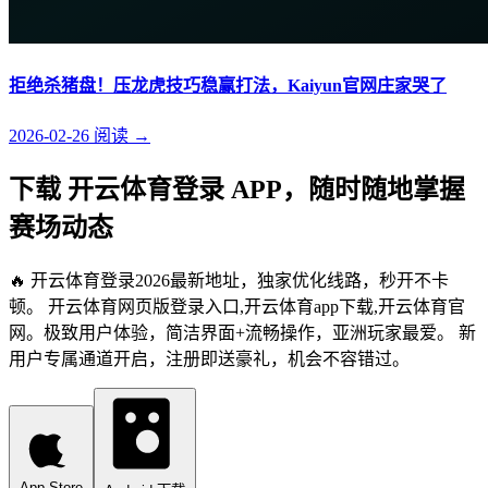
拒绝杀猪盘！压龙虎技巧稳赢打法，Kaiyun官网庄家哭了
2026-02-26
阅读
→
下载 开云体育登录 APP，随时随地掌握
赛场动态
🔥 开云体育登录2026最新地址，独家优化线路，秒开不卡
顿。 开云体育网页版登录入口,开云体育app下载,开云体育官
网。极致用户体验，简洁界面+流畅操作，亚洲玩家最爱。 新
用户专属通道开启，注册即送豪礼，机会不容错过。
App Store