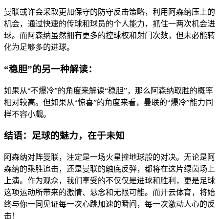
曼联或许会采取更加保守的防守反击策略，利用阿森纳压上的
机会，通过快速的传球和球员的个人能力，抓住一两次机会进
球。而阿森纳虽然拥有更多的控球权和射门次数，但未必能转
化为足够多的进球。
“稳胆”的另一种解读：
如果从“不爆冷”的角度来解读“稳胆”，那么阿森纳取胜的概率
相对较高。但如果从“惊喜”的角度来看，曼联的“爆冷”能力同
样不容小觑。
结语：足球的魅力，在于未知
阿森纳对阵曼联，注定是一场火星撞地球般的对决。无论是阿
森纳的乘胜追击，还是曼联的触底反弹，都将在这片绿茵场上
上演。作为观众，我们享受的不仅仅是进球和胜利，更是足球
这项运动所带来的激情、悬念和无限可能。而开云体育，将始
终与你一同见证每一次心跳加速的瞬间，每一次激动人心的反
击！