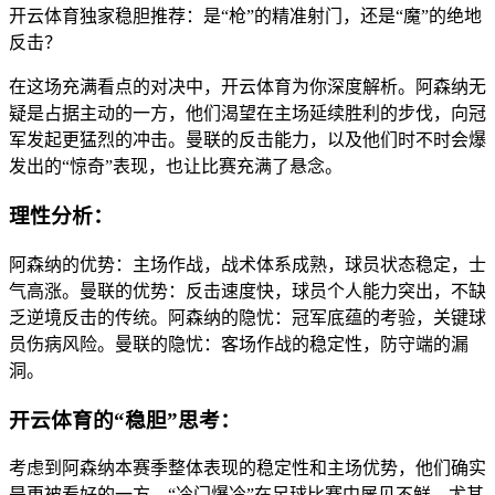
开云体育独家稳胆推荐：是“枪”的精准射门，还是“魔”的绝地
反击？
在这场充满看点的对决中，开云体育为你深度解析。阿森纳无
疑是占据主动的一方，他们渴望在主场延续胜利的步伐，向冠
军发起更猛烈的冲击。曼联的反击能力，以及他们时不时会爆
发出的“惊奇”表现，也让比赛充满了悬念。
理性分析：
阿森纳的优势：主场作战，战术体系成熟，球员状态稳定，士
气高涨。曼联的优势：反击速度快，球员个人能力突出，不缺
乏逆境反击的传统。阿森纳的隐忧：冠军底蕴的考验，关键球
员伤病风险。曼联的隐忧：客场作战的稳定性，防守端的漏
洞。
开云体育的“稳胆”思考：
考虑到阿森纳本赛季整体表现的稳定性和主场优势，他们确实
是更被看好的一方。“冷门爆冷”在足球比赛中屡见不鲜，尤其