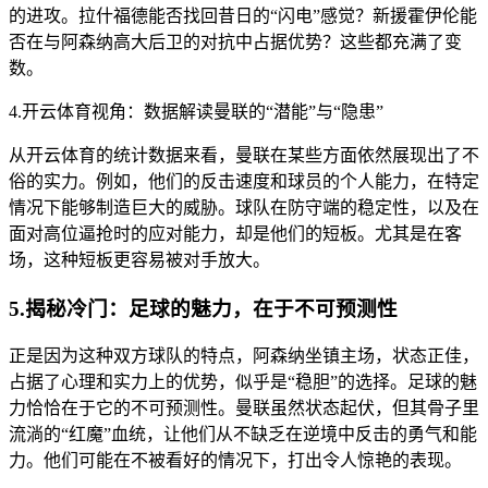
的进攻。拉什福德能否找回昔日的“闪电”感觉？新援霍伊伦能
否在与阿森纳高大后卫的对抗中占据优势？这些都充满了变
数。
4.开云体育视角：数据解读曼联的“潜能”与“隐患”
从开云体育的统计数据来看，曼联在某些方面依然展现出了不
俗的实力。例如，他们的反击速度和球员的个人能力，在特定
情况下能够制造巨大的威胁。球队在防守端的稳定性，以及在
面对高位逼抢时的应对能力，却是他们的短板。尤其是在客
场，这种短板更容易被对手放大。
5.揭秘冷门：足球的魅力，在于不可预测性
正是因为这种双方球队的特点，阿森纳坐镇主场，状态正佳，
占据了心理和实力上的优势，似乎是“稳胆”的选择。足球的魅
力恰恰在于它的不可预测性。曼联虽然状态起伏，但其骨子里
流淌的“红魔”血统，让他们从不缺乏在逆境中反击的勇气和能
力。他们可能在不被看好的情况下，打出令人惊艳的表现。