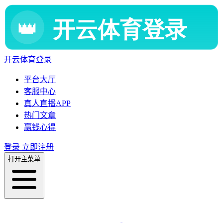
开云体育登录
平台大厅
客服中心
真人直播APP
热门文章
赢钱心得
登录
立即注册
打开主菜单