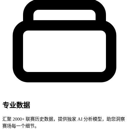
专业数据
汇聚 2000+ 联赛历史数据，提供独家 AI 分析模型，助您洞察
赛场每一个细节。