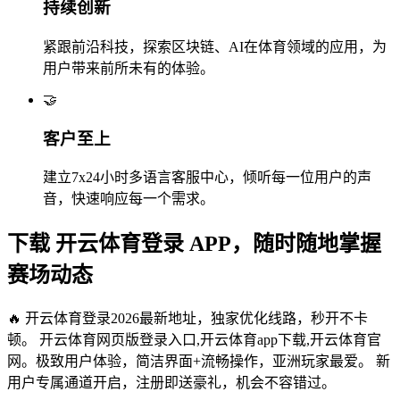
持续创新
紧跟前沿科技，探索区块链、AI在体育领域的应用，为
用户带来前所未有的体验。
🤝
客户至上
建立7x24小时多语言客服中心，倾听每一位用户的声
音，快速响应每一个需求。
下载 开云体育登录 APP，随时随地掌握
赛场动态
🔥 开云体育登录2026最新地址，独家优化线路，秒开不卡
顿。 开云体育网页版登录入口,开云体育app下载,开云体育官
网。极致用户体验，简洁界面+流畅操作，亚洲玩家最爱。 新
用户专属通道开启，注册即送豪礼，机会不容错过。