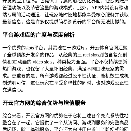
开发的应用程序。它提供了专属的触控优化界面、便捷的账户
管理功能以及节省流量的游戏模式。此外，APP内常设有移动
端专属的活动通道，让玩家随时随地都能享受核心服务并获取
最新信息，这是许多仅提供简易浏览器的平台所无法比拟的。
平台游戏库的广度与深度剖析
一个优秀的slots平台，其灵魂在于游戏库。开云体育官网汇聚
了全球顶级开发商的作品，从经典的三 reel slots到包含复杂剧
情和3D动画的 video slots，种类极为全面。平台不仅持续更新
热门游戏，也保留了大量怀旧经典，满足不同口味玩家的需
求。更重要的是，所有游戏都经过公平性认证，随机数生成机
制透明可信，这让玩家在享受多样性的同时，也对游戏公正性
充满信心。
开云官方网的综合优势与增值服务
综合来看，开云官方网的优势在于它将上述各个亮点系统性地
整合在了一起。它提供了一个从访问、游戏到服务的完整高品
质闭环。除了基础服务，平台还为忠诚用户设计了阶梯式的回