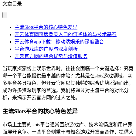
文章目录
主流Slots平台的核心特色差异
开云体育网页版登录入口的流畅体验与技术基石
开云体育app下载：移动端娱乐的深度整合
平台游戏库的广度与深度剖析
开云官方网的综合优势与增值服务
当玩家探索线上娱乐世界时，往往会面临一个关键选择：究竟
哪一个平台能提供最卓越的体验？尤其是在slots游戏领域，众
多平台各具特色，但开云官网以其独特的综合优势脱颖而出，
成为许多资深玩家的首选。我们将通过对主流平台的对比分
析，来揭示开云官方网的过人之处。
主流Slots平台的核心特色差异
市场上主要的slots平台通常围绕游戏库、技术流畅度和用户界
面展开竞争。一些平台侧重于与知名游戏开发商合作，提供大