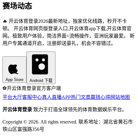
赛场动态
🔥 开云体育登录2026最新地址，独家优化线路，秒开不卡
顿。 开云体育网页版登录入口,开云体育app下载,开云体育官
网。极致用户体验，简洁界面+流畅操作，亚洲玩家最爱。 新
用户专属通道开启，注册即送豪礼，机会不容错过。
App Store
Android 下载
⚽️
开云体育登录
官方客户端
平台大厅
客服中心
真人直播APP
热门文章
赢钱心得
网站地图
开云体育登录
致力于打造全球领先的体育数据娱乐平台。
Copyright © 2026. All rights reserved. 联系地址：湖北省黄石市
铁山区富强路356号