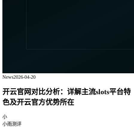
News
2026-04-20
开云官网对比分析：详解主流slots平台特
色及开云官方优势所在
小
小雨测评