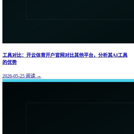
工具对比：开云体育开户官网对比其他平台，分析其AI工具
的优势
2026-05-25
阅读
→