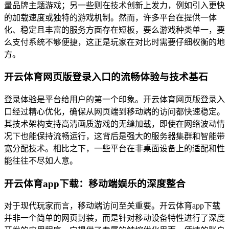
量品牌主题游戏；另一些则在技术创新上发力，例如引入更快
的加载速度或独特的游戏机制。然而，许多平台在提供一体
化、稳定且丰富的服务方面存在短板，要么游戏种类单一，要
么支付系统不够便捷，这正是玩家在对比时需要仔细权衡的地
方。
开云体育网页版登录入口的流畅体验与技术基石
登录体验是平台给用户的第一个印象。开云体育网页版登录入
口经过精心优化，确保从网页端到移动端的访问都快速稳定。
其技术架构支持高清画质游戏的无缝加载，即使在网络波动情
况下也能保持流畅运行，这背后是强大的服务器集群和智能带
宽分配技术。相比之下，一些平台在非桌面设备上的适配和性
能往往不尽如人意。
开云体育app下载：移动端娱乐的深度整合
对于现代玩家而言，移动端访问至关重要。开云体育app下载
并非一个简单的网页封装，而是针对移动设备特性进行了深度