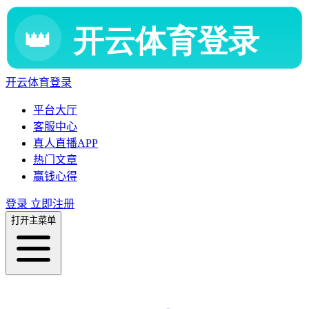
开云体育登录
平台大厅
客服中心
真人直播APP
热门文章
赢钱心得
登录
立即注册
打开主菜单