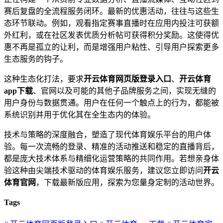
赛后复盘的全流程服务闭环。最新的优惠活动，往往与这些生
态环节联动。例如，观看指定赛事直播时在应用内投注可获额
外红利，或在社区发表优质分析帖可获得积分奖励。这使得优
惠不再是孤立的让利，而是增强用户粘性、引导用户探索更多
生态服务的钩子。
这种生态化打法，要求
开云体育网页版登录入口
、
开云体育
app下载
、官网以及可能的其他子品牌服务之间，实现无缝的
用户身份与数据贯通。用户在任何一个触点上的行为，都能被
系统识别并用于优化其在全生态内的体验。
技术与策略的深度融合，塑造了现代体育娱乐平台的用户体
验。每一次流畅的登录、精准的活动推送和稳定的直播背后，
都是庞大技术体系与精细化运营策略的共同作用。若想亲身体
验这种由尖端技术驱动的体育娱乐服务，建议您立即访问
开云
体育官网
，下载最新版应用，探索为您量身定制的活动世界。
Tags