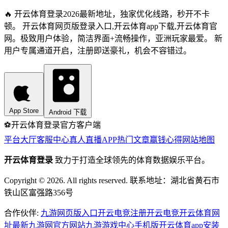
🔥 开云体育登录2026最新地址，独家优化线路，秒开不卡
顿。 开云体育网页版登录入口,开云体育app下载,开云体育官
网。极致用户体验，简洁界面+流畅操作，亚洲玩家最爱。 新
用户专属通道开启，注册即送豪礼，机会不容错过。
App Store
Android 下载
⚽️
开云体育登录
官方客户端
平台大厅
客服中心
真人直播APP
热门文章
赢钱心得
网站地图
开云体育登录
致力于打造全球领先的体育数据娱乐平台。
Copyright © 2026. All rights reserved. 联系地址：湖北省黄石市
铁山区富强路356号
合作伙伴:
九游网页版入口
开云电竞注册
开云电竞
开云体育网
址最新
九游网官方网站
九游游戏中心手机版
开云体育app安装