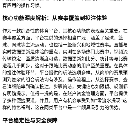
育应用的操作习惯。
核心功能深度解析：从赛事覆盖到投注体验
作为一款综合性的体育平台，其核心功能的表现至关重要。在
赛事覆盖方面，平台提供的选择相当广泛，涵盖了足球、篮
球、网球等主流运动，也包括一些新兴和地域性赛事。直播与
实时数据更新是体验的重点，实测在多场热门比赛中，视频流
传输稳定，画质清晰度可选，数据更新如比分、统计等与比赛
进程几乎同步，这对于跟随比赛动态的用户至关重要。在具体
的投注体验环节，平台提供的玩法选项多样，从简单的赛果预
测到复杂的组合玩法均有涉及。操作流程上，从选择赛事、查
看详细赔率到确认投注，步骤简洁，关键信息如限额、规则都
有明确提示。值得一提的是，在账户资金管理方面，平台提供
了多种便捷渠道，并且，用户有机会享受到如“零流水提现”这
样的特色福利，这在同类平台中是一个颇具吸引力的优势。
平台稳定性与安全保障