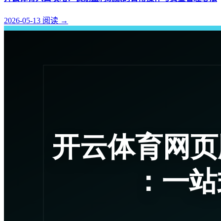
2026-05-13
阅读
→