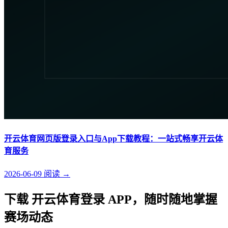
开云体育网页版登录入口与App下载教程：一站式畅享开云体
育服务
2026-06-09
阅读
→
下载 开云体育登录 APP，随时随地掌握
赛场动态