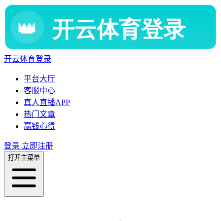
开云体育登录
平台大厅
客服中心
真人直播APP
热门文章
赢钱心得
登录
立即注册
打开主菜单