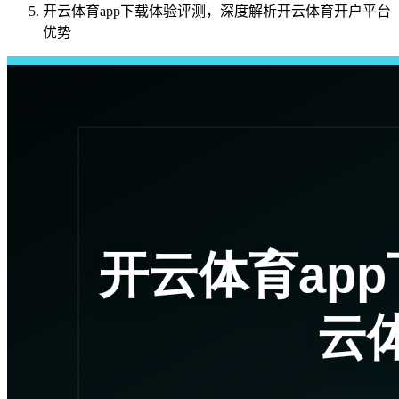
开云体育app下载体验评测，深度解析开云体育开户平台
优势