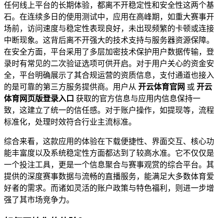
任何线上平台的长期体验，都离不开稳定性和安全性这两个基
石。在连续多日的使用测试中，应用在高峰期，如重大赛事开
场前，访问速度与稳定性表现良好，未出现频繁的卡顿或连接
中断现象。这背后离不开强大的技术支持与服务器资源保障。
在安全方面，平台采用了多层加密技术保护用户数据传输，登
录时有常见的二次验证选项可供开启。对于用户关心的资金安
全，平台明确展示了其合规运营的资质信息，支付通道也接入
的是可靠的第三方服务提供商。用户从
开云体育官网
或
开云
体育网页版登录入口
获取的官方信息与应用内信息保持一
致，这建立了统一的信任感。对于账户操作，如提现等，流程
标准化，处理时效符合行业主流标准。
综合来看，这款应用的体验在下载便捷性、界面交互、核心功
能丰富度以及系统稳定性方面都达到了较高水准。它不仅仅是
一个投注工具，更是一个信息聚合与赛事观赏的综合平台。其
提供的深度赛事数据与流畅的直播服务，能满足大多数体育爱
好者的需求。而诸如灵活的账户政策与特色福利，则进一步增
强了其市场竞争力。